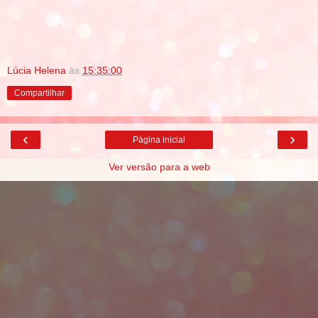
Lúcia Helena
às
15:35:00
Compartilhar
‹
›
Página inicial
Ver versão para a web