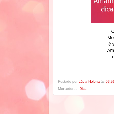
C
Men
é 
Am
Postado por
Lúcia Helena
às
06:5
Marcadores:
Dica