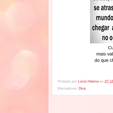
Cu
mais va
do que ch
Postado por
Lúcia Helena
às
07:1
Marcadores:
Dica