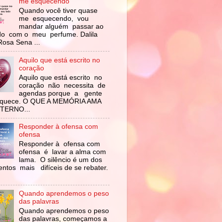
me esquecendo
Quando você tiver quase
me esquecendo, vou
mandar alguém passar ao
do com o meu perfume. Dalila
Rosa Sena ...
Aquilo que está escrito no
coração
Aquilo que está escrito no
coração não necessita de
agendas porque a gente
squece. O QUE A MEMÓRIA AMA
ETERNO...
Responder à ofensa com
ofensa
Responder à ofensa com
ofensa é lavar a alma com
lama. O silêncio é um dos
ntos mais difíceis de se rebater.
Quando aprendemos o peso
das palavras
Quando aprendemos o peso
das palavras, começamos a