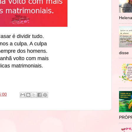
Helen
asar é dividir tudo.
os a culpa. A culpa
sempre dos homens.
disse
anhã volto com mais
dicas matrimoniais.
6:00
PRÓPR