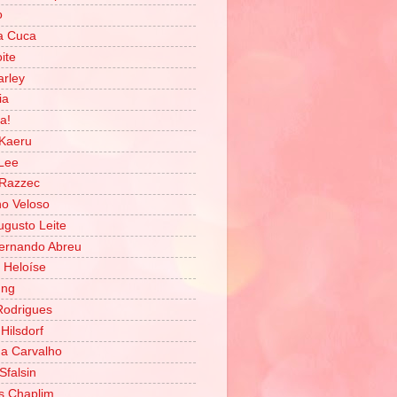
o
a Cuca
ite
rley
ia
a!
Kaeru
Lee
 Razzec
o Veloso
ugusto Leite
ernando Abreu
 Heloíse
ung
Rodrigues
Hilsdorf
na Carvalho
 Sfalsin
s Chaplim