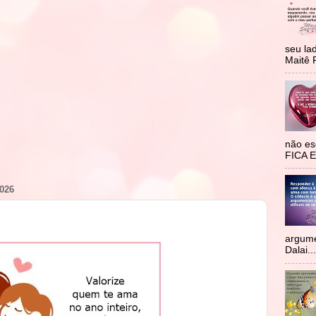
seu la
Maitê 
não e
FICA 
026
argume
Dalai...