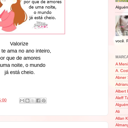
Alguém
você. 
Valorize
te ama no ano inteiro,
MARC
por que de amores
A Meni
 uma noite, o mundo
A. Cos
já está cheio.
Abner 
Adrian
Albert 
Aleff 
5:00
Alguém
Ali
Allan 
Almany