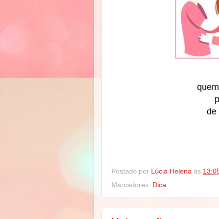
quem 
de
Postado por
Lúcia Helena
às
13:0
Marcadores:
Dica