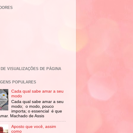
DORES
 DE VISUALIZAÇÕES DE PÁGINA
GENS POPULARES
Cada qual sabe amar a seu
modo
Cada qual sabe amar a seu
modo; o modo, pouco
importa; o essencial é que
amar. Machado de Assis
Aposto que você, assim
como