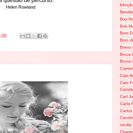
 questão de percurso.”
bênçã
Helen Rowland
Bendit
Boa No
Bob Ma
Bom D
6:00
Bom di
Breno 
Bruce 
Bruno
Caetan
Caio A
Caio F
Camila
Carl J
Carla 
Carlos 
Caroli
cecilia
Charle