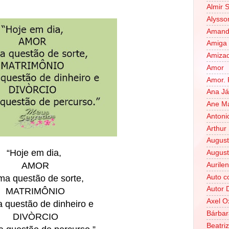
Almir 
Alysso
Amanda
Amiga 
Amiza
Amor
Amor. 
Ana J
Ane Ma
Antoni
Arthur
August
“Hoje em dia,
August
AMOR
Auril
Auto c
ma questão de sorte,
Autor 
MATRIMÔNIO
Axel O
 questão de dinheiro e
Bárbar
DIVÒRCIO
Beatri