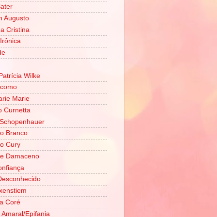
Sater
n Augusto
 Cristina
Irônica
de
Patrícia Wilke
ácomo
rie Marie
o Curnetta
 Schopenhauer
o Branco
o Cury
ene Damaceno
onfiança
Desconhecido
xenstiem
a Coré
z Amaral/Epifania