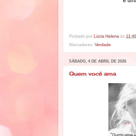
é uma
Postado por
Lúcia Helena
às
11:4
Marcadores:
Verdade
SÁBADO, 4 DE ABRIL DE 2026
Quem você ama