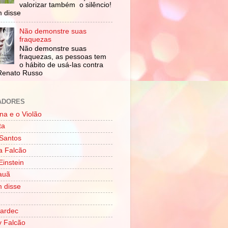
valorizar também o silêncio!
 disse
Não demonstre suas
fraquezas
Não demonstre suas
fraquezas, as pessoas tem
o hábito de usá-las contra
Renato Russo
ADORES
na e o Violão
ta
Santos
a Falcão
Einstein
Tauã
 disse
Kardec
 Falcão