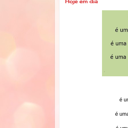
Hoje em dia
é u
é uma