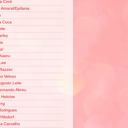
a Coré
z Amaral/Epifania
o
a Cuca
ite
rley
ia
a!
Kaeru
Lee
 Razzec
o Veloso
ugusto Leite
ernando Abreu
 Heloíse
ung
Rodrigues
Hilsdorf
na Carvalho