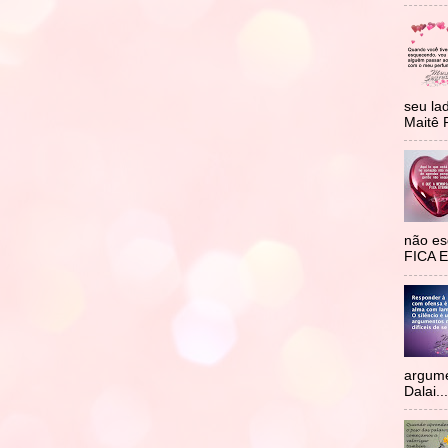
seu la
Maitê 
não e
FICA 
argume
Dalai...