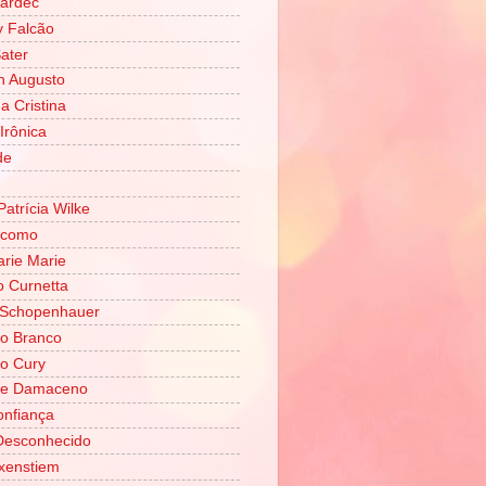
Kardec
 Falcão
Sater
n Augusto
 Cristina
Irônica
de
Patrícia Wilke
ácomo
rie Marie
o Curnetta
 Schopenhauer
o Branco
o Cury
ene Damaceno
onfiança
Desconhecido
xenstiem