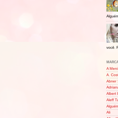
Alguém
você. 
MARC
A Meni
A. Cos
Abner 
Adrian
Albert 
Aleff 
Alguém
Ali