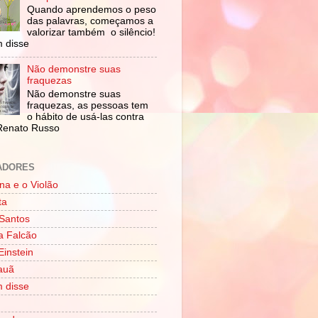
Quando aprendemos o peso
das palavras, começamos a
valorizar também o silêncio!
 disse
Não demonstre suas
fraquezas
Não demonstre suas
fraquezas, as pessoas tem
o hábito de usá-las contra
Renato Russo
ADORES
na e o Violão
ta
Santos
a Falcão
Einstein
Tauã
 disse