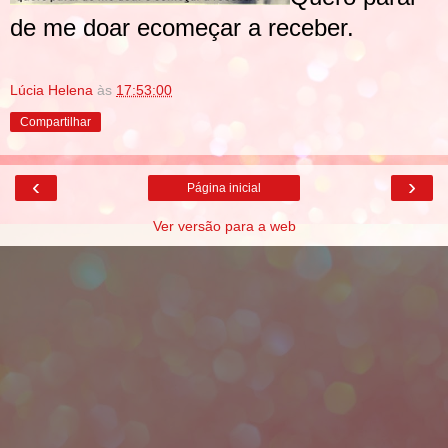
de me doar e
começar a receber.
Lúcia Helena
às
17:53:00
Compartilhar
‹
›
Página inicial
Ver versão para a web