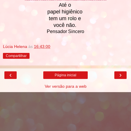
Até o
papel higiênico
tem um rolo e
você não.
Pensador Sincero
Lúcia Helena
às
16:43:00
Compartilhar
‹
›
Página inicial
Ver versão para a web