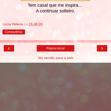
Tem casal que me inspira...
A continuar solteiro.
Lúcia Helena
às
15:48:00
Compartilhar
‹
›
Página inicial
Ver versão para a web