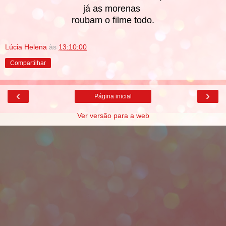
já as morenas
roubam o filme todo.
Lúcia Helena
às
13:10:00
Compartilhar
‹
›
Página inicial
Ver versão para a web