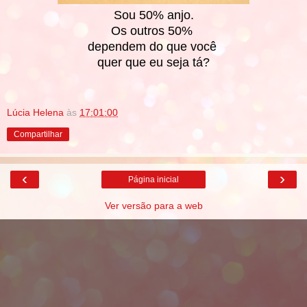
Sou 50% anjo.
Os outros 50%
dependem do que você
quer que eu seja tá?
Lúcia Helena
às
17:01:00
Compartilhar
‹
›
Página inicial
Ver versão para a web