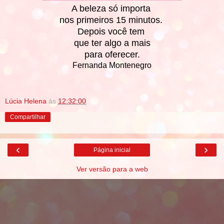
A beleza só importa
nos primeiros 15 minutos.
Depois você tem
que ter algo a mais
para oferecer.
Fernanda Montenegro
Lúcia Helena
às
12:32:00
Compartilhar
‹
›
Página inicial
Ver versão para a web