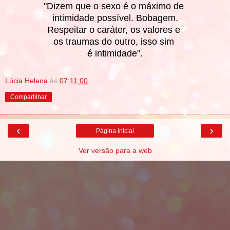
"Dizem que o sexo é o máximo de
intimidade possível. Bobagem.
Respeitar o caráter, os valores e
os traumas do outro, isso sim
é intimidade".
Lúcia Helena
às
07:11:00
Compartilhar
‹
›
Página inicial
Ver versão para a web