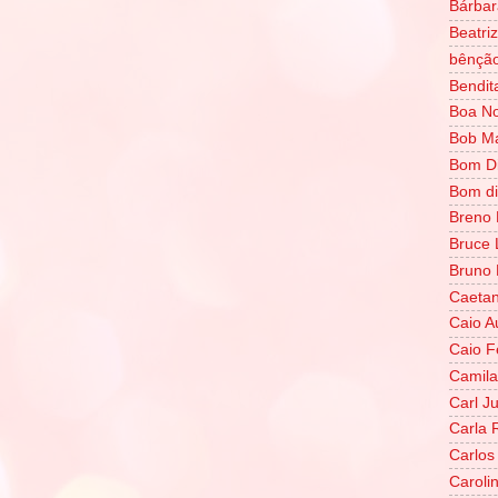
Bárbar
Beatri
bênçã
Bendit
Boa No
Bob Ma
Bom D
Bom di
Breno 
Bruce 
Bruno
Caetan
Caio A
Caio F
Camila
Carl J
Carla 
Carlos 
Caroli