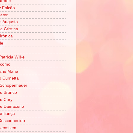
Kardec
 Falcão
Sater
n Augusto
 Cristina
Irônica
de
Patrícia Wilke
ácomo
rie Marie
o Curnetta
 Schopenhauer
o Branco
o Cury
ene Damaceno
onfiança
Desconhecido
xenstiem