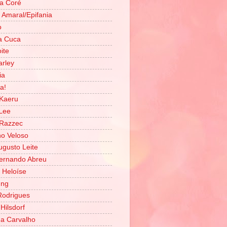
a Coré
z Amaral/Epifania
o
a Cuca
ite
rley
ia
a!
Kaeru
Lee
 Razzec
o Veloso
ugusto Leite
ernando Abreu
 Heloíse
ung
Rodrigues
Hilsdorf
na Carvalho