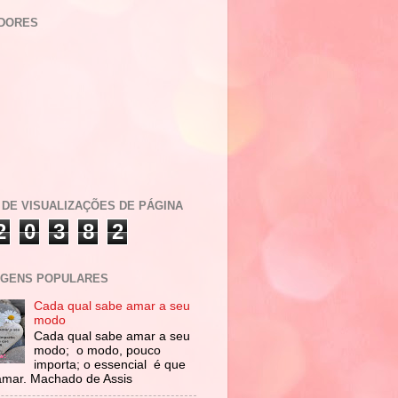
DORES
 DE VISUALIZAÇÕES DE PÁGINA
2
0
3
8
2
GENS POPULARES
Cada qual sabe amar a seu
modo
Cada qual sabe amar a seu
modo; o modo, pouco
importa; o essencial é que
amar. Machado de Assis