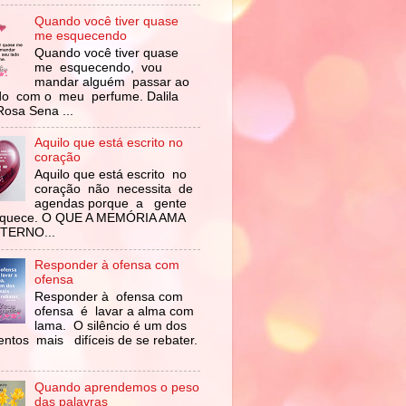
Quando você tiver quase
me esquecendo
Quando você tiver quase
me esquecendo, vou
mandar alguém passar ao
do com o meu perfume. Dalila
Rosa Sena ...
Aquilo que está escrito no
coração
Aquilo que está escrito no
coração não necessita de
agendas porque a gente
squece. O QUE A MEMÓRIA AMA
ETERNO...
Responder à ofensa com
ofensa
Responder à ofensa com
ofensa é lavar a alma com
lama. O silêncio é um dos
ntos mais difíceis de se rebater.
Quando aprendemos o peso
das palavras