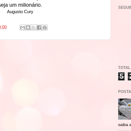
seja um milionário.
SEGUI
Augusto Cury
0:00
TOTAL
5
POSTA
saiba 