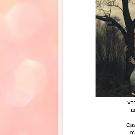
Voc
a
Cas
m