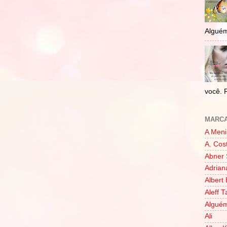
Alguém
você. 
MARC
A Meni
A. Cos
Abner 
Adrian
Albert 
Aleff 
Alguém
Ali