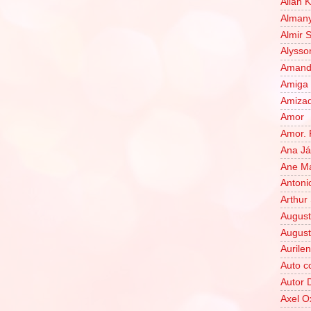
Allan 
Almany
Almir 
Alysso
Amanda
Amiga 
Amiza
Amor
Amor. 
Ana J
Ane Ma
Antoni
Arthur
August
August
Auril
Auto c
Autor 
Axel O