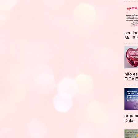
seu la
Maitê 
não e
FICA 
argume
Dalai...