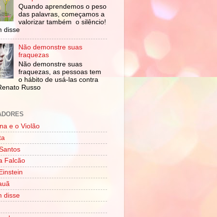
Quando aprendemos o peso
das palavras, começamos a
valorizar também o silêncio!
 disse
Não demonstre suas
fraquezas
Não demonstre suas
fraquezas, as pessoas tem
o hábito de usá-las contra
Renato Russo
ADORES
na e o Violão
ta
Santos
a Falcão
Einstein
Tauã
 disse