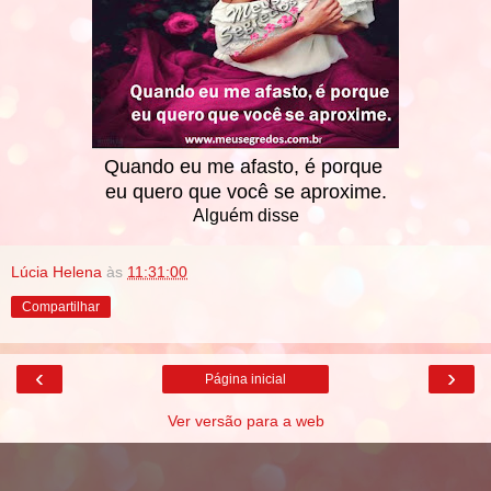
Quando eu me afasto, é porque
eu quero que você se aproxime.
Alguém disse
Lúcia Helena
às
11:31:00
Compartilhar
‹
›
Página inicial
Ver versão para a web